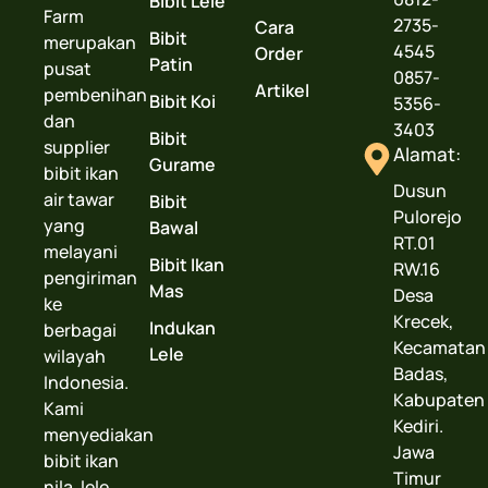
Bibit Lele
Farm
2735-
Cara
Bibit
merupakan
4545
Order
Patin
pusat
0857-
Artikel
pembenihan
Bibit Koi
5356-
dan
3403
Bibit
supplier
Alamat:
Gurame
bibit ikan
Dusun
air tawar
Bibit
Pulorejo
yang
Bawal
RT.01
melayani
Bibit Ikan
RW.16
pengiriman
Mas
Desa
ke
Krecek,
Indukan
berbagai
Kecamatan
Lele
wilayah
Badas,
Indonesia.
Kabupaten
Kami
Kediri.
menyediakan
Jawa
bibit ikan
Timur
nila, lele,