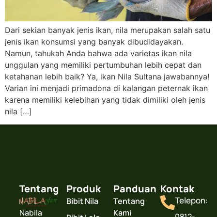
Dari sekian banyak jenis ikan, nila merupakan salah satu
jenis ikan konsumsi yang banyak dibudidayakan.
Namun, tahukah Anda bahwa ada varietas ikan nila
unggulan yang memiliki pertumbuhan lebih cepat dan
ketahanan lebih baik? Ya, ikan Nila Sultana jawabannya!
Varian ini menjadi primadona di kalangan peternak ikan
karena memiliki kelebihan yang tidak dimiliki oleh jenis
nila […]
Tentang
Produk
Panduan
Kontak
Telepon:
Bibit Nila
Tentang
Nabila
Kami
0812-