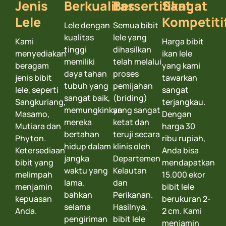
Jenis
Berkualitas
Bersertifikat
Sangat
Lele
Kompetiti
Lele dengan
Semua bibit
kualitas
lele yang
Kami
Harga bibit
tinggi
dihasilkan
menyediakan
ikan lele
memiliki
telah melalui
beragam
yang kami
daya tahan
proses
jenis bibit
tawarkan
tubuh yang
pemijahan
lele, seperti
sangat
sangat baik,
(briding)
Sangkuriang,
terjangkau.
memungkinkan
yang sangat
Masamo,
Dengan
mereka
ketat dan
Mutiara dan
harga 30
bertahan
teruji secara
Phyton.
ribu rupiah,
hidup dalam
klinis oleh
Ketersediaan
Anda bisa
jangka
Departemen
bibit yang
mendapatkan
waktu yang
Kelautan
melimpah
15.000 ekor
lama,
dan
menjamin
bibit lele
bahkan
Perikanan.
kepuasan
berukuran 2-
selama
Hasilnya,
Anda.
2 cm. Kami
pengiriman
bibit lele
menjamin