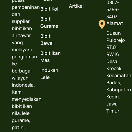
pusat
0857-
Artikel
pembenihan
Bibit Koi
5356-
dan
3403
Bibit
supplier
Alamat:
Gurame
bibit ikan
Dusun
air tawar
Bibit
Pulorejo
yang
Bawal
RT.01
melayani
Bibit Ikan
RW.16
pengiriman
Mas
Desa
ke
Krecek,
Indukan
berbagai
Kecamatan
Lele
wilayah
Badas,
Indonesia.
Kabupaten
Kami
Kediri.
menyediakan
Jawa
bibit ikan
Timur
nila, lele,
gurame,
patin,