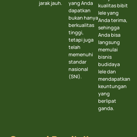
jarak jauh.
yang Anda
kualitas bibit
dapatkan
lele yang
bukan hanya
Anda terima,
berkualitas
sehingga
tinggi,
Anda bisa
tetapi juga
langsung
telah
memulai
memenuhi
bisnis
standar
budidaya
nasional
lele dan
(SNI).
mendapatkan
keuntungan
yang
berlipat
ganda.