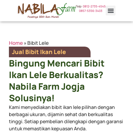
Telp:
0812-2735-4545
0857-5356-3403
Pilihan Ikan
Tentang Kami
Kontak Kami
Home
»
Bibit Lele
Jual Bibit Ikan Lele
Bingung Mencari Bibit
Ikan Lele Berkualitas?
Nabila Farm Jogja
Solusinya!
Kami menyediakan bibit ikan lele pilihan dengan
berbagai ukuran, dijamin sehat dan berkualitas
tinggi. Setiap pembelian dilengkapi dengan garansi
untuk memastikan kepuasan Anda.