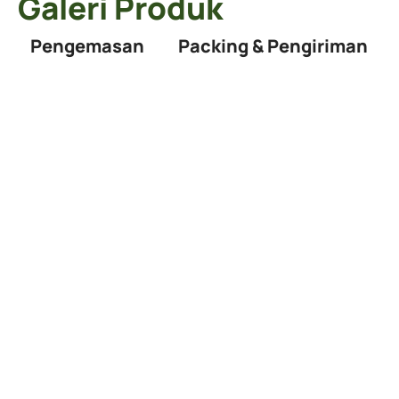
Galeri Produk
Pengemasan
Packing & Pengiriman
Untuk informasi atau
keterangan lebih lanjut,
silahkan segera hubungi
kami
Capai target panen Anda dengan mudah! Nabila