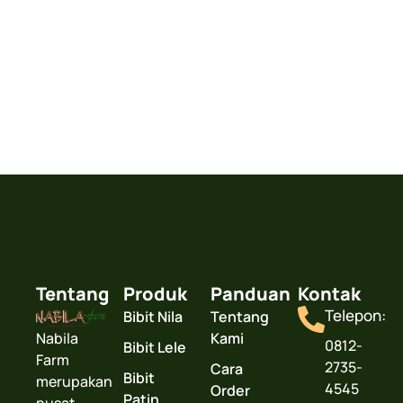
Farm menyediakan bibit lele berkualitas dengan
pengiriman yang aman dan terpercaya. Kami juga
siap membantu Anda dalam konsultasi budidaya
Hubungi Sekarang
Tentang
Produk
Panduan
Kontak
Telepon:
Bibit Nila
Tentang
Nabila
Kami
0812-
Bibit Lele
Farm
2735-
Cara
Bibit
merupakan
4545
Order
Patin