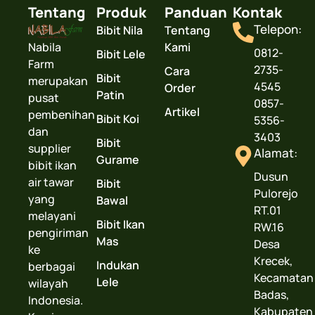
Tentang
Produk
Panduan
Kontak
Telepon:
Bibit Nila
Tentang
Nabila
Kami
0812-
Bibit Lele
Farm
2735-
Cara
Bibit
merupakan
4545
Order
Patin
pusat
0857-
Artikel
pembenihan
Bibit Koi
5356-
dan
3403
Bibit
supplier
Alamat:
Gurame
bibit ikan
Dusun
air tawar
Bibit
Pulorejo
yang
Bawal
RT.01
melayani
Bibit Ikan
RW.16
pengiriman
Mas
Desa
ke
Krecek,
Indukan
berbagai
Kecamatan
Lele
wilayah
Badas,
Indonesia.
Kabupaten