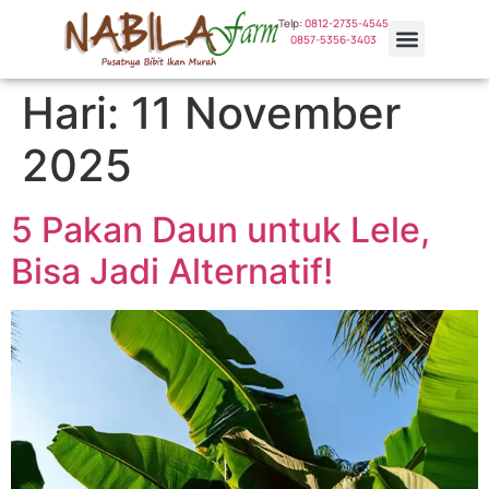
Telp:
0812-2735-4545
0857-5356-3403
Pilihan Ikan
Tentang Kami
Kontak Kami
Hari:
11 November
2025
5 Pakan Daun untuk Lele,
Bisa Jadi Alternatif!