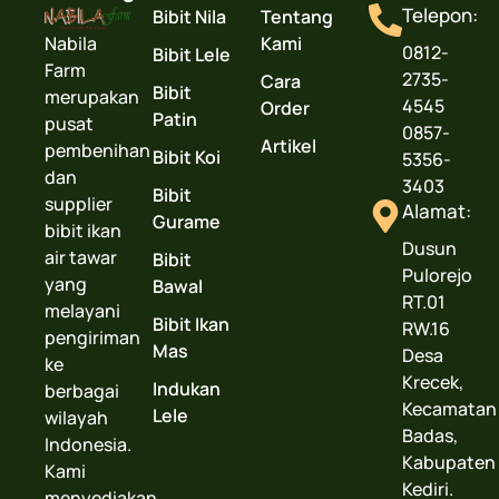
Telepon:
Bibit Nila
Tentang
Nabila
Kami
0812-
Bibit Lele
Farm
2735-
Cara
Bibit
merupakan
4545
Order
Patin
pusat
0857-
Artikel
pembenihan
Bibit Koi
5356-
dan
3403
Bibit
supplier
Alamat:
Gurame
bibit ikan
Dusun
air tawar
Bibit
Pulorejo
yang
Bawal
RT.01
melayani
Bibit Ikan
RW.16
pengiriman
Mas
Desa
ke
Krecek,
Indukan
berbagai
Kecamatan
Lele
wilayah
Badas,
Indonesia.
Kabupaten
Kami
Kediri.
menyediakan