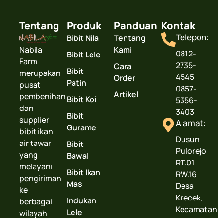
Tentang
Produk
Panduan
Kontak
Telepon:
Bibit Nila
Tentang
Nabila
Kami
0812-
Bibit Lele
Farm
2735-
Cara
Bibit
merupakan
4545
Order
Patin
pusat
0857-
Artikel
pembenihan
Bibit Koi
5356-
dan
3403
Bibit
supplier
Alamat:
Gurame
bibit ikan
Dusun
air tawar
Bibit
Pulorejo
yang
Bawal
RT.01
melayani
Bibit Ikan
RW.16
pengiriman
Mas
Desa
ke
Krecek,
Indukan
berbagai
Kecamatan
Lele
wilayah