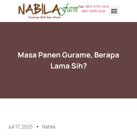
Telp:
0812-2735-4545
0857-5356-3403
Pilihan Ikan
Tentang Kami
Kontak Kami
Masa Panen Gurame, Berapa
Lama Sih?
Juli 17, 2025
Nabila