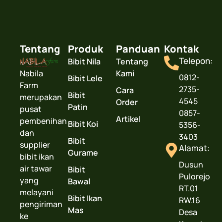
Tentang
Produk
Panduan
Kontak
Telepon:
Bibit Nila
Tentang
Nabila
Kami
0812-
Bibit Lele
Farm
2735-
Cara
Bibit
merupakan
4545
Order
Patin
pusat
0857-
Artikel
pembenihan
Bibit Koi
5356-
dan
3403
Bibit
supplier
Alamat:
Gurame
bibit ikan
Dusun
air tawar
Bibit
Pulorejo
yang
Bawal
RT.01
melayani
Bibit Ikan
RW.16
pengiriman
Mas
Desa
ke