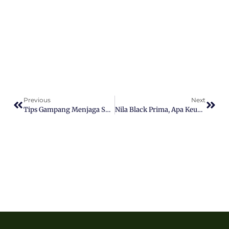
Previous
Next
Tips Gampang Menjaga Suhu Ideal Kolam Lele
Nila Black Prima, Apa Keunggulannya Dibanding Varietas Lain?